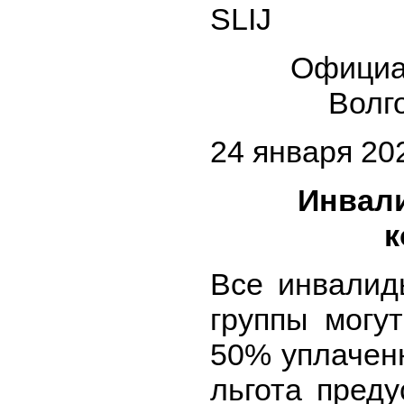
Официа
Волг
24 января 20
Инвали
к
Все инвалид
группы могу
50% уплачен
льгота пред